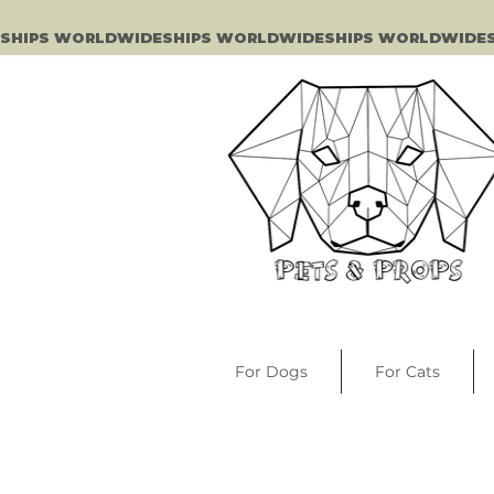
SHIPS WORLDWIDE
For Dogs
For Cats