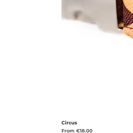
Circus
Sale Price
From
€18.00