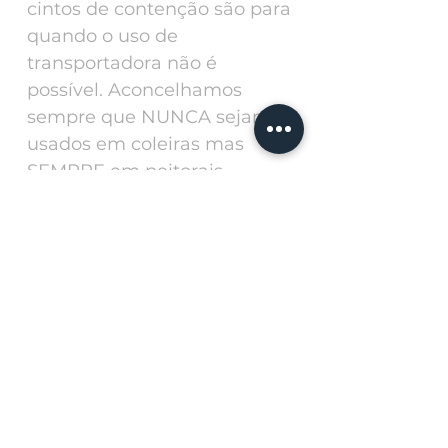
cintos de contenção são para
quando o uso de
transportadora não é
possível. Aconcelhamos
sempre que NUNCA sejam
usados em coleiras mas
SEMPRE em peitorais.
Related
Products
Personalize with a ph