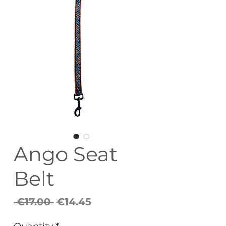
Ango Seat
Belt
Regular
Sale
 €17.00 
€14.45
Price
Price