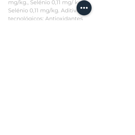
mg/kg., Selénio 0,11 mg/ kg.,
Selénio 0,11 mg/kg. Aditivos
tecnológicos: Antioxidantes
naturais(óleos vegetais ricos
em tocoferóis).
RECOMENDAÇÕES: O
produto deve ser
administrado na forma seca.
Certifique-se que o teu
animal tem sempre água
fresca e limpa disponível.
Manter a embalagem bem
fechada e guardá-la num
lugar fresco, seco e longe da
luz e do sol.