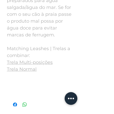
preparados para água
salgada/água do mar. Se for
com o seu cão à praia passe
o produto mal possa por
água doce para evitar
marcas de ferrugem.
Matching Leashes | Trelas a
combinar:
Trela Multi-posições
Trela Normal
SIZE | TAMANHO
SIZE|TAMANHO
cm
S
25-45