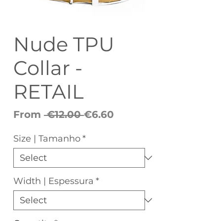
Nude TPU
Collar -
RETAIL
Regular
Sale
From
 €12.00 
€6.60
Price
Price
Size | Tamanho
*
Width | Espessura
*