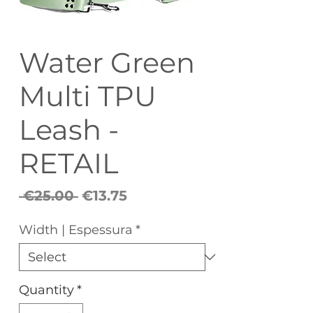
Water Green
Multi TPU
Leash -
RETAIL
Regular
Sale
 €25.00 
€13.75
Price
Price
Width | Espessura
*
Quantity
*