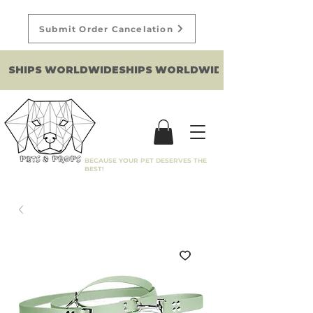
Submit Order Cancelation
SHIPS WORLDWIDE
BECAUSE YOUR PET DESERVES THE
BEST!