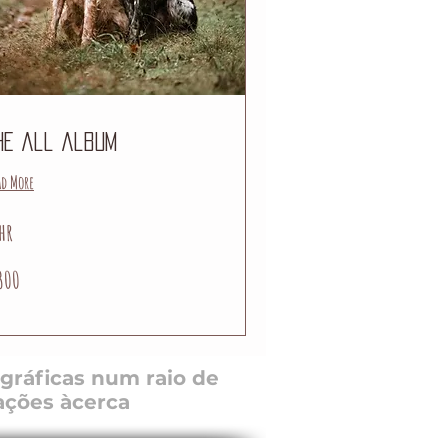
he all album
ad More
hr
0
300
ros
gráficas num raio de
ações àcerca