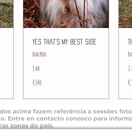
Yes that's my best side
T
Read More
Re
1 hr
2 
140
30
€140
€
euros
eu
os acima fazem referência a sessões foto
o. Entre en contacto conosco para inform
as zonas do país.