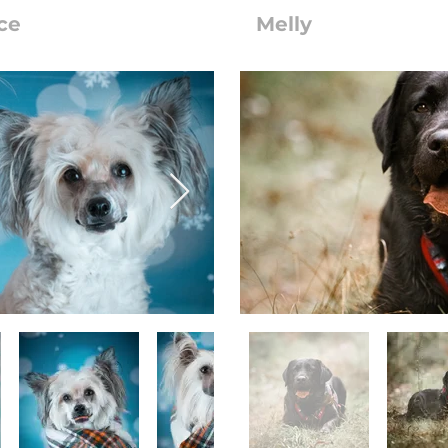
ce
Melly