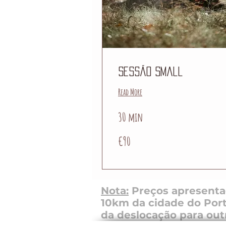
Sessão Small
Read More
30 min
90
€90
euros
Nota:
Preços apresentad
10km da cidade do Port
da deslocação para outr