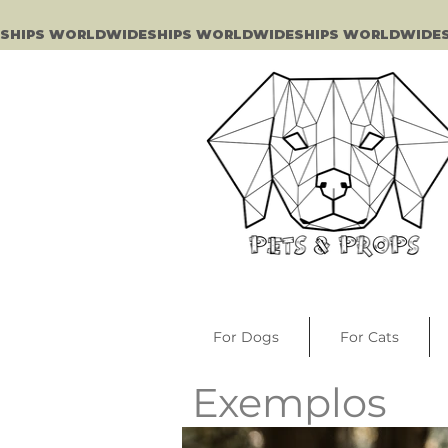
SHIPS WORLDWIDE
For Dogs
For Cats
Exemplos