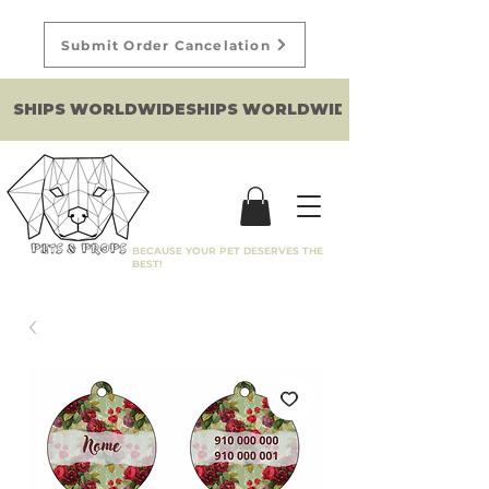
Submit Order Cancelation
SHIPS WORLDWIDE
BECAUSE YOUR PET DESERVES THE
BEST!