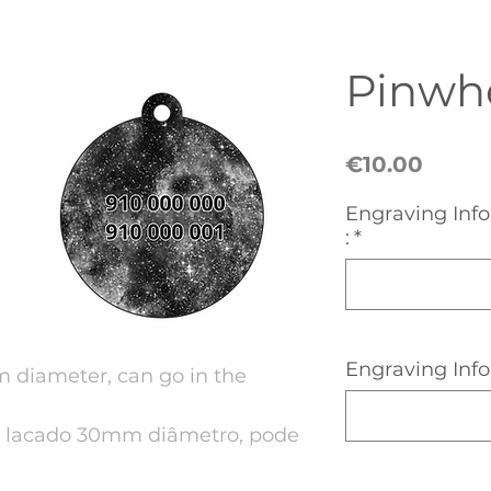
Pinwh
Price
€10.00
Engraving Info
:
*
Engraving Info
diameter, can go in the
o lacado 30mm diâmetro, pode