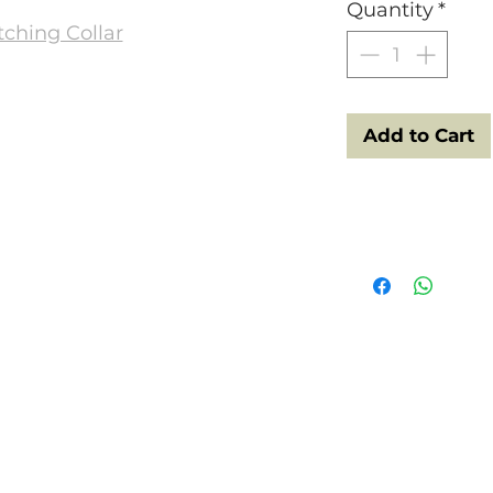
Quantity
*
tching Collar
Add to Cart
Tech Specs
ENG - Alluminium 3
water will not stain.
match search for the
and find them.
PT - Alumínio anod
pode ir à água não e
ou peitoral a combi
nosso botão de procu
colors may vary from