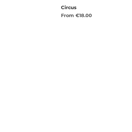
Circus
Sale Price
From
€18.00