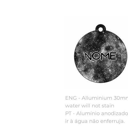
ENG - Alluminium 30mm 
water will not stain
PT - Alumínio anodizad
ir à água não enferruja.