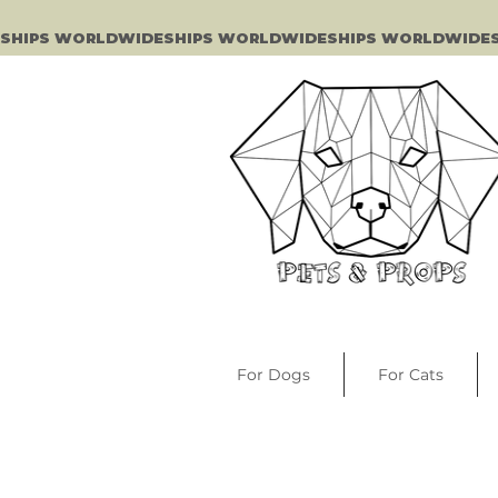
SHIPS WORLDWIDE
For Dogs
For Cats