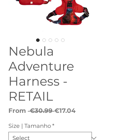
Nebula
Adventure
Harness -
RETAIL
Regular
Sale
From
 €30.99 
€17.04
Price
Price
Size | Tamanho
*