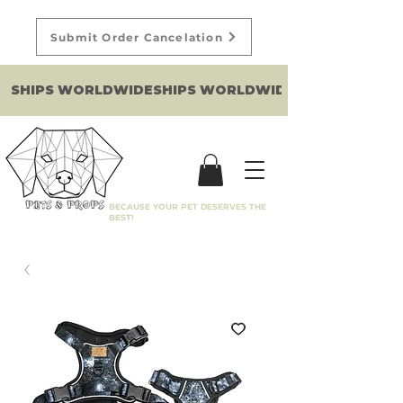
Submit Order Cancelation
SHIPS WORLDWIDE
BECAUSE YOUR PET DESERVES THE
BEST!