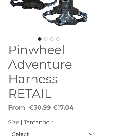
Pinwheel
Adventure
Harness -
RETAIL
Regular
Sale
From
 €30.99 
€17.04
Price
Price
Size | Tamanho
*