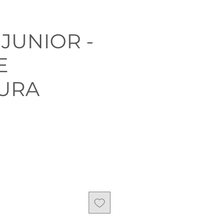
 JUNIOR -
E
URA