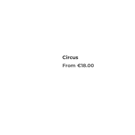
Circus
Sale Price
From
€18.00