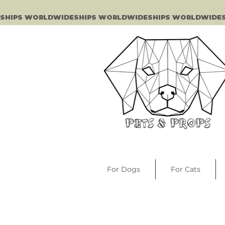
SHIPS WORLDWIDE
For Dogs
For Cats