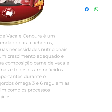
 de Vaca e Cenoura é um
endado para cachorros,
suas necessidades nutricionais
o um crescimento adequado e
sua composição carne de vaca e
ínas e todos os aminoácidos
mportantes durante o
gordos ómega 3 e 6 regulam as
sim como os processos
icos.