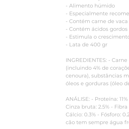
- Alimento húmido
- Especialmente recome
- Contém carne de vaca
- Contém ácidos gordos
- Estimula o cresciment
- Lata de 400 gr
INGREDIENTES: - Carne 
(incluindo 4% de coraçõe
cenoura), substâncias mi
óleos e gorduras (óleo d
ANÁLISE: - Proteína: 11% 
Cinza bruta: 2.5% - Fibr
Cálcio: 0.3% - Fósforo: 0
cão tem sempre água fre