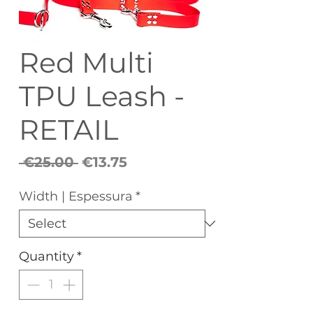
Red Multi
TPU Leash -
RETAIL
Regular
Sale
 €25.00 
€13.75
Price
Price
Width | Espessura
*
Quantity
*