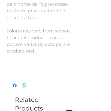
pelo nome da Tag no nosso
botão de procura
do site e
encontra tudo.
colors may vary from screen
to actual product. | cores
podem variar do ecra para o
produto real.
Tech Specs
ENG - Alluminium 30mm diameter, can
go in the water will not stain. This tag
has a collar or harness to match search
for the name of the tag in our website
and find them.
Related
Products
PT - Alumínio anodizado lacado 30mm