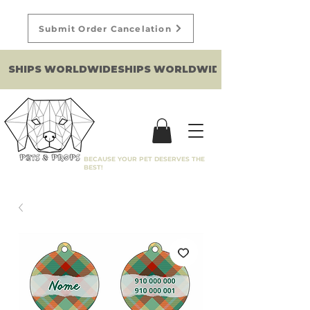
Submit Order Cancelation
SHIPS WORLDWIDE
BECAUSE YOUR PET DESERVES THE
BEST!