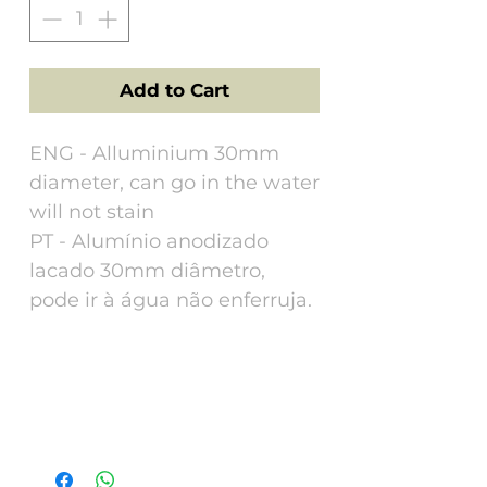
Add to Cart
ENG - Alluminium 30mm
diameter, can go in the water
will not stain
PT - Alumínio anodizado
lacado 30mm diâmetro,
pode ir à água não enferruja.
Tech Specs
ENG - Alluminium 30mm diameter, can
go in the water will not stain. This tag