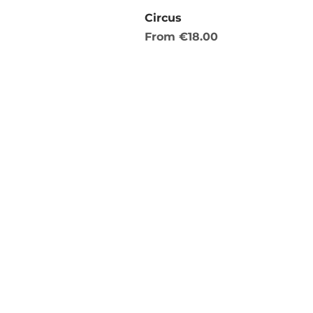
Circus
Sale Price
From
€18.00