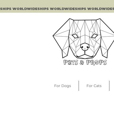
SHIPS WORLDWIDE
For Dogs
For Cats