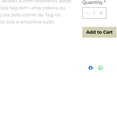
o lacado 30mm diâmetro, pode
Quantity
*
 Esta tag tem uma coleira ou
ocura pelo nome da Tag no
do site e encontra tudo.
Add to Cart
Tech Specs
ENG - Alluminium 3
water will not stain.
match search for the
and find them.
PT - Alumínio anod
pode ir à água não e
ou peitoral a combi
nosso botão de procu
colors may vary from