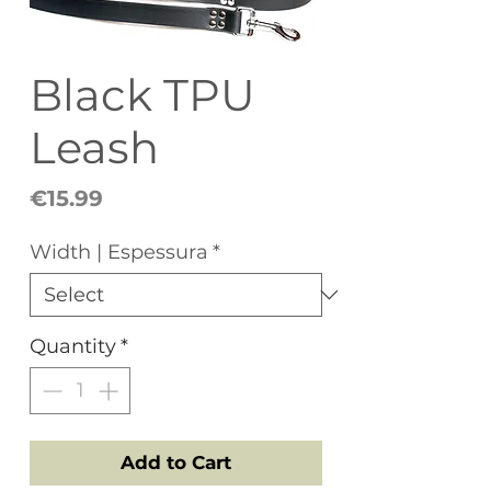
Black TPU
Leash
Price
€15.99
Width | Espessura
*
Quantity
*
Add to Cart