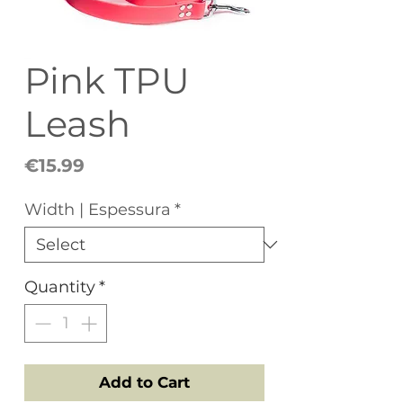
Pink TPU
Leash
Price
€15.99
Width | Espessura
*
Quantity
*
Add to Cart