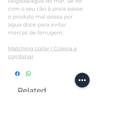
salgada/água do mar. Se for
com o seu cão à praia passe
o produto mal possa por
água doce para evitar
marcas de ferrugem.
Matching collar | Coleira a
combinar
Related
Products
Personalize with a ph