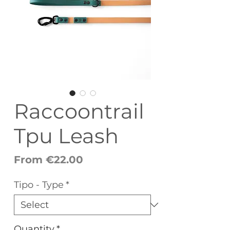
Raccoontrail
Tpu Leash
Sale
From
€22.00
Price
Tipo - Type
*
Quantity
*