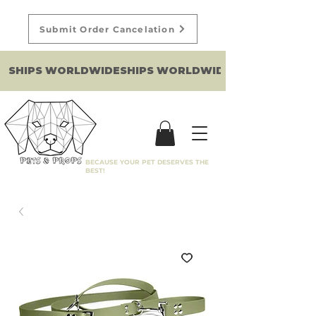
Submit Order Cancelation
SHIPS WORLDWIDE
BECAUSE YOUR PET DESERVES THE
BEST!